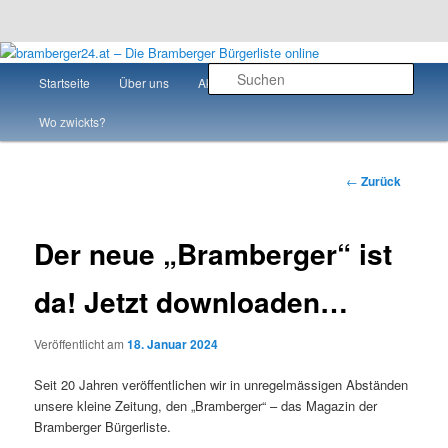
Zum
Mit voller Kraft für Bramberg!
Inhalt
Hauptmenü
Such
Startseite
Über uns
Aktuelles
Team
wechseln
bramberger24.at – Die Bramberger
Wo zwickts?
Bürgerliste online
Beitragsnavigatio
←
Zurück
Der neue „Bramberger“ ist
da! Jetzt downloaden…
Veröffentlicht am
18. Januar 2024
Seit 20 Jahren veröffentlichen wir in unregelmässigen Abständen
unsere kleine Zeitung, den „Bramberger“ – das Magazin der
Bramberger Bürgerliste.