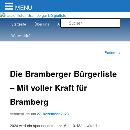
MENÜ
Zum
Mit voller Kraft für Bramberg!
Inhalt
Hauptmenü
Such
Startseite
Über uns
Aktuelles
Team
wechseln
bramberger24.at – Die Bramberger
Wo zwickts?
Bürgerliste online
Beitragsnavigati
Weiter
→
Die Bramberger Bürgerliste
– Mit voller Kraft für
Bramberg
Veröffentlicht am
27. Dezember 2023
2024 wird ein spannendes Jahr. Am 10. März wird die